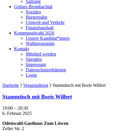
Satzung
Grünes Brombachtal
Soziales
Bürgernähe
Umwelt und Verkehr
Finanzhaushalt
Kommunalwahl 2026
Unsere Kandidat*innen
Wahlprogramm
Kontakt
Mitglied werden
Spenden
Impressum
Datenschutzerklärung
Login
Startseite
⟩
Veranstaltung
⟩
Stammtisch mit Boris Wilfert
Stammtisch mit Boris Wilfert
Stammtisch
19:00
–
20:30
mit
6. Februar 2025
Boris
Odenwald-Gasthaus Zum Löwen
Wilfert
Zeller Str. 2