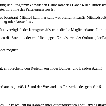
Satzung und Programm enthaltenen Grundsätze des Landes- und Bundesve
ei im Sinne des Parteiengesetzes ist.
es beantragt. Mitglied kann nur sein, wer ordnungsgemäß Mitgliedsbeitr
ichung oder Ausschluss.
 unverzüglich der Kreisgeschäftsstelle, die die Mitgliederkartei führt, m
egen die Satzung oder erheblich gegen Grundsätze oder Ordnung der P
ndes möglich.
it, entsprechend den Regelungen in der Bundes- und Landessatzung.
erbandes gemäß § 5 und der Vorstand des Ortsverbandes gemäß § 6.
es. Sie beschließt im Rahmen ihrer Zuständigkeiten über Satzungsfrage