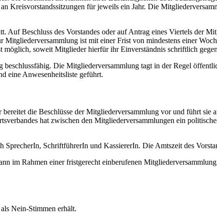
 an Kreisvorstandssitzungen für jeweils ein Jahr. Die Mitgliederversam
tt. Auf Beschluss des Vorstandes oder auf Antrag eines Viertels der M
r Mitgliederversammlung ist mit einer Frist von mindestens einer Woc
t möglich, soweit Mitglieder hierfür ihr Einverständnis schriftlich geg
eschlussfähig. Die Mitgliederversammlung tagt in der Regel öffentlich
d eine Anwesenheitsliste geführt.
Er bereitet die Beschlüsse der Mitgliederversammlung vor und führt sie
rtsverbandes hat zwischen den Mitgliederversammlungen ein politische
ch SprecherIn, SchriftführerIn und KassiererIn. Die Amtszeit des Vorst
 kann im Rahmen einer fristgerecht einberufenen Mitgliederversammlung
als Nein-Stimmen erhält.