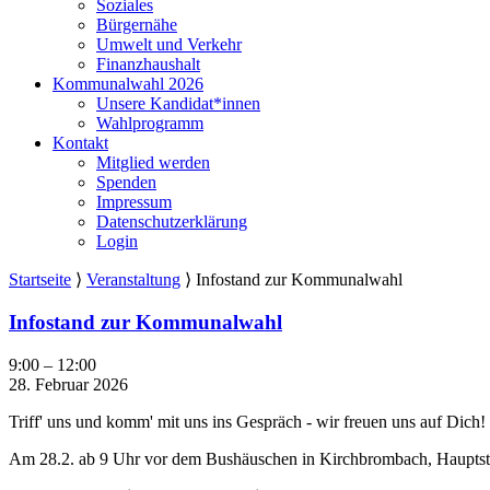
Soziales
Bürgernähe
Umwelt und Verkehr
Finanzhaushalt
Kommunalwahl 2026
Unsere Kandidat*innen
Wahlprogramm
Kontakt
Mitglied werden
Spenden
Impressum
Datenschutzerklärung
Login
Startseite
⟩
Veranstaltung
⟩
Infostand zur Kommunalwahl
Infostand zur Kommunalwahl
Infostand
9:00
–
12:00
zur
28. Februar 2026
Kommunalwahl
Triff' uns und komm' mit uns ins Gespräch - wir freuen uns auf Dich!
Am 28.2. ab 9 Uhr vor dem Bushäuschen in Kirchbrombach, Hauptstr