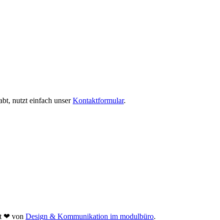
bt, nutzt einfach unser
Kontaktformular
.
it
❤
von
Design & Kommunikation im modulbüro
.