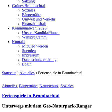
Satzung
Grünes Brombachtal
Soziales
Bürgernähe
Umwelt und Verkehr
Finanzhaushalt
Kommunalwahl 2026
Unsere Kandidat*innen
Wahlprogramm
Kontakt
Mitglied werden
Spenden
Impressum
Datenschutzerklärung
Login
Startseite
⟩
Aktuelles
⟩
Ferienspiele in Brombachtal
Aktuelles
,
Bürgernähe
,
Naturschutz
,
Soziales
Ferienspiele in Brombachtal
Unterwegs mit dem Geo-Naturpark-Ranger