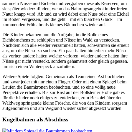
sammeln Nüsse und Eicheln und vergraben diese als Reserven, um
sie später wiederzufinden, wenn das Nahrungsangebot in der freien
Natur knapp wird. Ab und zu wird dabei eine Nuss oder eine Eichel
im Boden vergessen, und die geht – mit ein bisschen Glück – im
kommenden Frühjahr als kleines Bäumchen wieder auf.
Die Kinder bekamen nun die Aufgabe, in die Rolle eines
Eichhörnchens zu schlüpfen und Nüsse im Wald zu verstecken.
Nachdem sich alle wieder versammelt hatten, schwärmten sie erneut
aus, um die Nüsse zu suchen. Ein paar hatten hinterher mehr Nüsse
als vorher, andere hatten welche verloren, wieder andere hatten ihre
Nüsse gar nicht versteckt, sondern gehamstert oder gleich gegessen,
um sich einen Winterspeck anzufuttern.
Weitere Spiele folgten. Gemeinsam als Team einen Ast hochheben –
und zwar jeder mit nur einem Finger. Oder mit einem Spiegel beim
Laufen die Baumkronen beobachten, und so eine völlig neue
Perspektive erhalten. Bis zur Rast auf der Böllsteiner Höhe gab es
für die Kinder noch einiges zu entdecken, zum Beispiel über den
Waldweg springende kleine Frösche, die von den Kindern sorgsam
aufgenommen und am Wegrand wieder sicher abgesetzt wurden.
Kugelbahnen als Abschluss